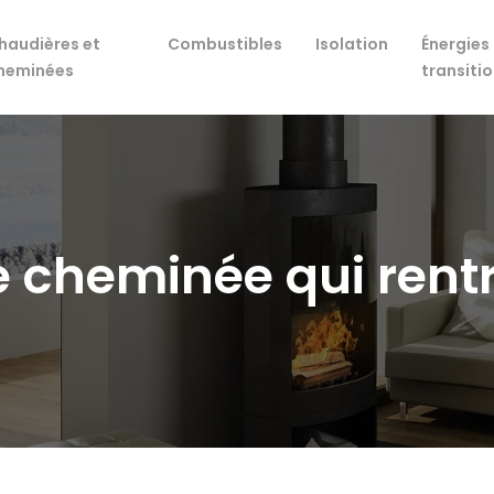
haudières et
Combustibles
Isolation
Énergies 
heminées
transiti
de cheminée qui rent