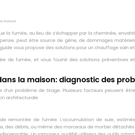
 la maison
e la fumée, au lieu de s’échapper par la cheminée, envahit 
pense, peut être source de gêne, de dommages matériels, 
uide vous propose des solutions pour un chauffage sain et 
tée de fumée, et vous fournir des solutions préventives e
ans la maison: diagnostic des prob
 d’un problème de tirage. Plusieurs facteurs peuvent être
n architecturale.
e remontée de fumée. L’accumulation de suie, estimée 
eaux, des débris, ou même des morceaux de mortier détaché
 indispensable. Un ramoneur qualifié utilisera des outils 