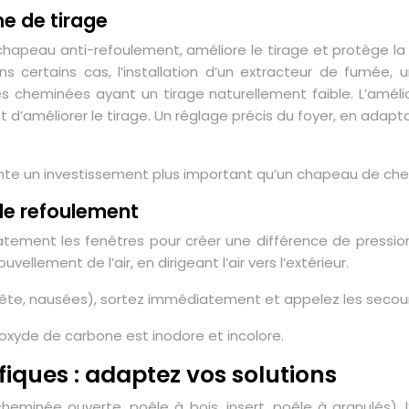
me de tirage
hapeau anti-refoulement, améliore le tirage et protège l
s certains cas, l’installation d’un extracteur de fumée,
 cheminées ayant un tirage naturellement faible. L’améliora
t d’améliorer le tirage. Un réglage précis du foyer, en adapta
sente un investissement plus important qu’un chapeau de ch
 de refoulement
ent les fenêtres pour créer une différence de pression e
vellement de l’air, en dirigeant l’air vers l’extérieur.
tête, nausées), sortez immédiatement et appelez les secour
noxyde de carbone est inodore et incolore.
ifiques : adaptez vos solutions
heminée ouverte, poêle à bois, insert, poêle à granulés), l