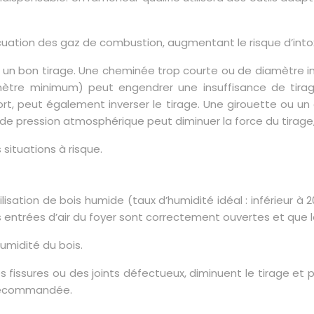
uation des gaz de combustion, augmentant le risque d’int
 un bon tirage. Une cheminée trop courte ou de diamètre ins
re minimum) peut engendrer une insuffisance de tirage,
, peut également inverser le tirage. Une girouette ou un
de pression atmosphérique peut diminuer la force du tirage
situations à risque.
lisation de bois humide (taux d’humidité idéal : inférieur à
s entrées d’air du foyer sont correctement ouvertes et que le 
humidité du bois.
es fissures ou des joints défectueux, diminuent le tirage e
t recommandée.