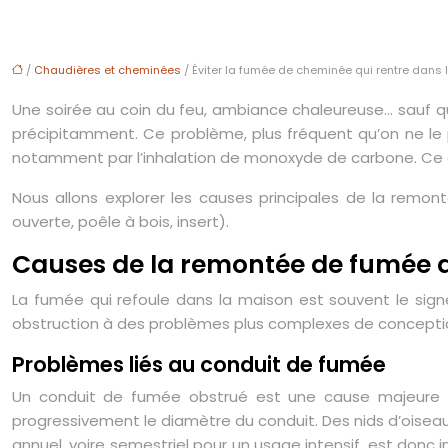
/
Chaudières et cheminées
/ Éviter la fumée de cheminée qui rentre dans
Une soirée au coin du feu, ambiance chaleureuse… sauf qu
précipitamment. Ce problème, plus fréquent qu’on ne le 
notamment par l’inhalation de monoxyde de carbone. Ce g
Nous allons explorer les causes principales de la remon
ouverte, poêle à bois, insert).
Causes de la remontée de fumée d
La fumée qui refoule dans la maison est souvent le signe
obstruction à des problèmes plus complexes de conceptio
Problèmes liés au conduit de fumée
Un conduit de fumée obstrué est une cause majeure d
progressivement le diamètre du conduit. Des nids d’ois
annuel, voire semestriel pour un usage intensif, est donc