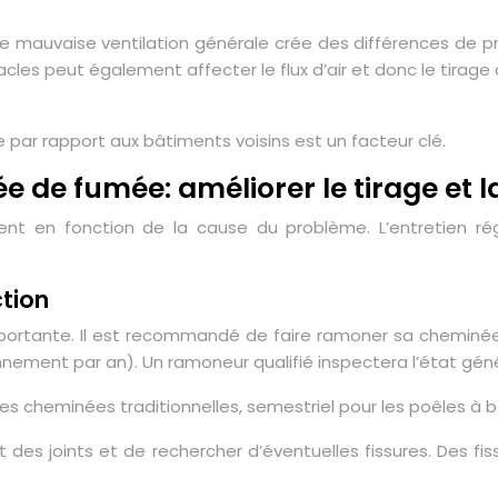
ne mauvaise ventilation générale crée des différences de pre
acles peut également affecter le flux d’air et donc le tirage
 par rapport aux bâtiments voisins est un facteur clé.
e de fumée: améliorer le tirage et l
ent en fonction de la cause du problème. L’entretien régu
ction
portante. Il est recommandé de faire ramoner sa cheminée a
nnement par an). Un ramoneur qualifié inspectera l’état gén
 cheminées traditionnelles, semestriel pour les poêles à boi
 des joints et de rechercher d’éventuelles fissures. Des fiss