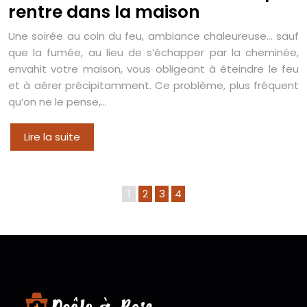
rentre dans la maison
Une soirée au coin du feu, ambiance chaleureuse… sauf
que la fumée, au lieu de s’échapper par la cheminée,
envahit votre maison, vous obligeant à éteindre le feu
et à aérer précipitamment. Ce problème, plus fréquent
qu’on ne le pense,…
Lire la suite
1
2
3
4