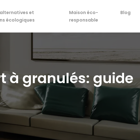
alternatives et
Maison éco-
Blog
ons écologiques
responsable
t à granulés: guide