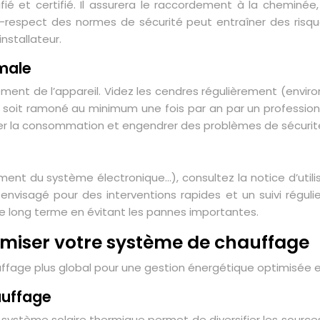
lifié et certifié. Il assurera le raccordement à la cheminé
non-respect des normes de sécurité peut entraîner des ris
installateur.
imale
ment de l’appareil. Videz les cendres régulièrement (environ
oit ramoné au minimum une fois par an par un professionne
er la consommation et engendrer des problèmes de sécurit
ment du système électronique…), consultez la notice d’utili
visagé pour des interventions rapides et un suivi régulier
 le long terme en évitant les pannes importantes.
imiser votre système de chauffage
uffage plus global pour une gestion énergétique optimisée 
auffage
 système solaire thermique permet de diversifier les sources