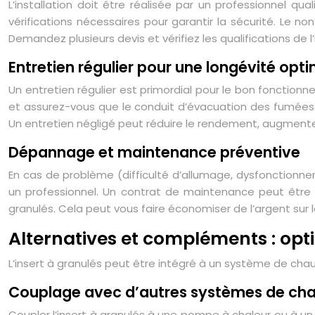
L’installation doit être réalisée par un professionnel qua
vérifications nécessaires pour garantir la sécurité. Le 
Demandez plusieurs devis et vérifiez les qualifications de l’
Entretien régulier pour une longévité opt
Un entretien régulier est primordial pour le bon fonctionne
et assurez-vous que le conduit d’évacuation des fumées s
Un entretien négligé peut réduire le rendement, augment
Dépannage et maintenance préventive
En cas de problème (difficulté d’allumage, dysfonctionne
un professionnel. Un contrat de maintenance peut être en
granulés. Cela peut vous faire économiser de l’argent sur
Alternatives et compléments : opt
L’insert à granulés peut être intégré à un système de cha
Couplage avec d’autres systèmes de ch
Coupler l’insert à granulés à une pompe à chaleur ou à un