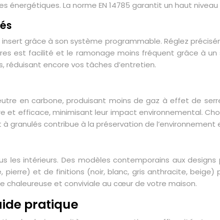
 énergétiques. La norme EN 14785 garantit un haut niveau d
sés
re insert grâce à son système programmable. Réglez précis
endres est facilité et le ramonage moins fréquent grâce 
 réduisant encore vos tâches d’entretien.
utre en carbone, produisant moins de gaz à effet de serre 
t efficace, minimisant leur impact environnemental. Choisis
nsert à granulés contribue à la préservation de l’environnemen
s les intérieurs. Des modèles contemporains aux designs plu
 pierre) et de finitions (noir, blanc, gris anthracite, beige
e chaleureuse et conviviale au cœur de votre maison.
guide pratique