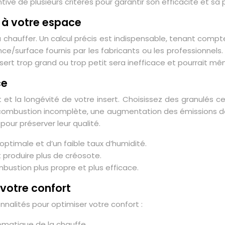
tive de plusieurs critères pour garantir son efficacité et sa
t à votre espace
à chauffer. Un calcul précis est indispensable, tenant compte
e/surface fournis par les fabricants ou les professionnels. 
nsert trop grand ou trop petit sera inefficace et pourrait 
ce
et la longévité de votre insert. Choisissez des granulés cert
combustion incomplète, une augmentation des émissions de 
pour préserver leur qualité.
optimale et d’un faible taux d’humidité.
 produire plus de créosote.
mbustion plus propre et plus efficace.
 votre confort
nalités pour optimiser votre confort :
matique de la chauffe.