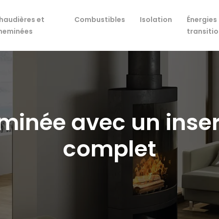
haudières et
Combustibles
Isolation
Énergies 
heminées
transiti
inée avec un inser
complet