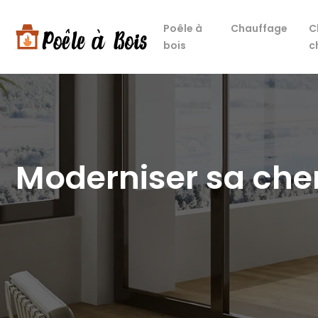
Poêle à
Chauffage
C
bois
c
Moderniser sa chem